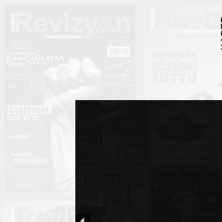
İçeriğe
atla