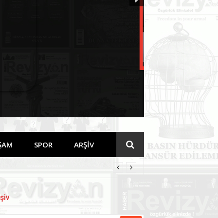
Devamını Oku
ŞAM
SPOR
ARŞİV
şiv