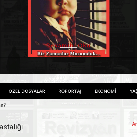
Devamını Oku
ÖZEL DOSYALAR
RÖPORTAJ
EKONOMİ
YA
ır?
Ar
stalığı