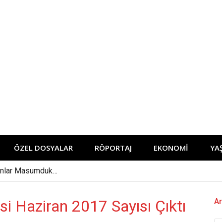
ÖZEL DOSYALAR
RÖPORTAJ
EKONOMİ
YA
manlar Masumduk…
?
i Haziran 2017 Sayısı Çıktı
Ar
ı
 Projeleri