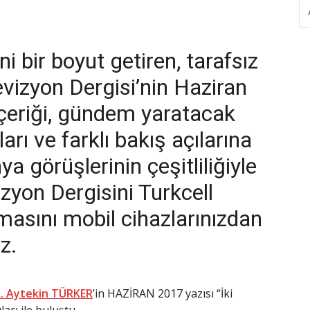
A
YA
tokol
atlar Senaryolar
i bir boyut getiren, tarafsız
vizyon Dergisi’nin Haziran
mak Güçtür…
nır?
içeriği, gündem yaratacak
ı
ları ve farklı bakış açılarına
a görüşlerinin çeşitliliğiyle
izyon Dergisini Turkcell
ır?
aratay Buluşması
masını mobil cihazlarınızdan
k İş Birliği
Yakın
iz.
. Aytekin TÜRKER
’in HAZİRAN 2017 yazısı “İki
arı ile buluştu.